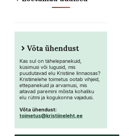
Võta ühendust
Kas sul on tähelepanekuid,
küsimusi või lugusid, mis
puudutavad elu Kristiine linnaosas?
Kristiinelehe toimetus ootab vihjeid,
ettepanekuid ja arvamusi, mis
aitavad paremini mõista kohaliku
elu rütmi ja kogukonna vajadusi.
Võta ühendust:
toimetus@kristiineleht.ee