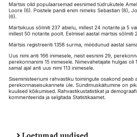
Märtsis olid populaarsemad eesnimed tüdrukutele Amelia 
Loore (6). Poistele pandi enim nimeks Sebastian (8), J
(6).
Märtsikuus sõlmiti 237 abielu, millest 24 notarite ja 5 va
millest 50 notarite poolt. Eelmisel aastal märtsis sõlmiti
Märtsis registreeriti 1358 surma, möödunud aastal samal
Uus nimi anti 166 inimesele, neist eesnimi 29, perekonn
perekonnanimi 15 inimesele. Nimevahetajate hulgas oli 1
samal ajal anti uus nimi 113 inimesele.
Siseministeeriumi rahvastiku toimingute osakond peab a
perekonnaseisukannete üle. Sündimuskäitumine on pikaa
kuulised kõikumised. Rahvastikustatistikat ja demograaf
kommenteerida ja selgitada Statistikaamet.
Loetumad uudised