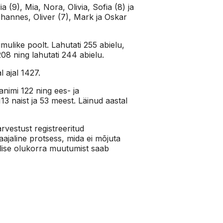
(9), Mia, Nora, Olivia, Sofia (8) ja
ohannes, Oliver (7), Mark ja Oskar
imulike poolt. Lahutati 255 abielu,
 208 ning lahutati 244 abielu.
 ajal 1427.
animi 122 ning ees- ja
13 naist ja 53 meest. Läinud aastal
rvestust registreeritud
jaline protsess, mida ei mõjuta
ilise olukorra muutumist saab