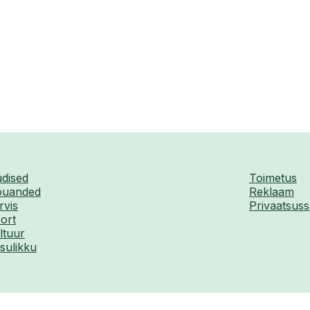
dised
Toimetus
uanded
Reklaam
rvis
Privaatsuss
ort
ltuur
sulikku