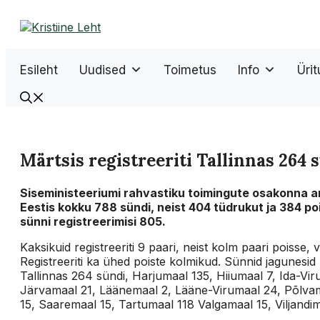
Liigu
sisu
juurde
Esileht
Uudised
Toimetus
Info
Üri
Märtsis registreeriti Tallinnas 264 
Siseministeeriumi rahvastiku toimingute osakonna an
Eestis kokku 788 sündi, neist 404 tüdrukut ja 384 po
sünni registreerimisi 805.
Kaksikuid registreeriti 9 paari, neist kolm paari poisse, 
Registreeriti ka ühed poiste kolmikud. Sünnid jagunesid 
Tallinnas 264 sündi, Harjumaal 135, Hiiumaal 7, Ida-Vi
Järvamaal 21, Läänemaal 2, Lääne-Virumaal 24, Põlva
15, Saaremaal 15, Tartumaal 118 Valgamaal 15, Viljandi