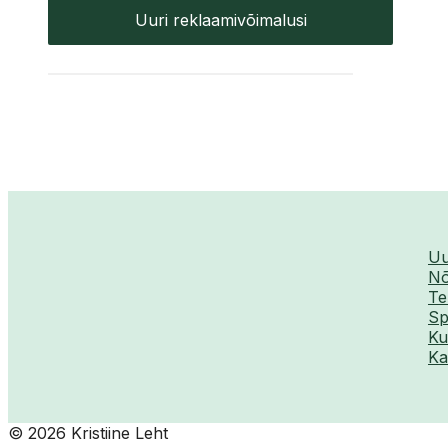
Uuri reklaamivõimalusi
Uu
Nõ
Te
Sp
Ku
Ka
© 2026 Kristiine Leht