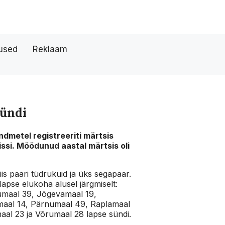
tused
Reklaam
sündi
dmetel registreeriti märtsis
issi. Möödunud aastal märtsis oli
viis paari tüdrukuid ja üks segapaar.
lapse elukoha alusel järgmiselt:
rumaal 39, Jõgevamaal 19,
maal 14, Pärnumaal 49, Raplamaal
maal 23 ja Võrumaal 28 lapse sündi.